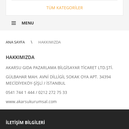
TÜM KATEGORILER
MENU
ANA SAYFA
HAKKIMIZDA
HAKKIMIZDA
AKARSU GIDA PAZARLAMA BİLGİSAYAR TİCARET LTD.ŞTİ.
GÜLBAHAR MAH. AVNİ DİLLİGİL SOKAK OYA APT. 34394
MECİDİYEKÖY-ŞİŞLİ / İSTANBUL
0541 744 1 444 / 0212 272 75 33
www.akarsukurumsal.com
İLETIŞIM BILGILERI