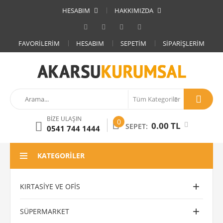
HESABIM
HAKKIMIZDA
FAVORILERIM
HESABIM
SEPETIM
SIPARIŞLERIM
BIZE ULAŞIN
0
0.00 TL
SEPET:
0541 744 1444
KATEGORILER
KIRTASIYE VE OFIS
SÜPERMARKET