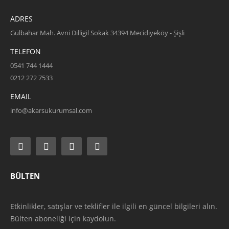
ADRES
Gülbahar Mah. Avni Dilligil Sokak 34394 Mecidiyeköy - Şişli
TELEFON
0541 744 1444
0212 272 7533
EMAIL
info@akarsukurumsal.com
BÜLTEN
Etkinlikler, satışlar ve teklifler ile ilgili en güncel bilgileri alın.
Bülten aboneliği için kaydolun.